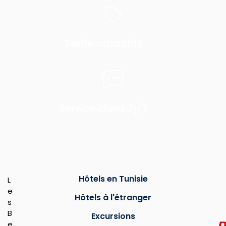
Tarifs attractifs
Service client 7j/7
Hôtels en Tunisie
L
e
Hôtels à l'étranger
s
B
Excursions
e