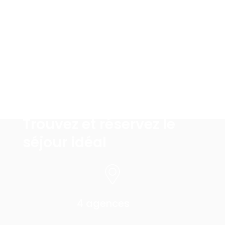
Pourquoi nous-choisir
Trouvez et réservez le
séjour idéal
4 agences