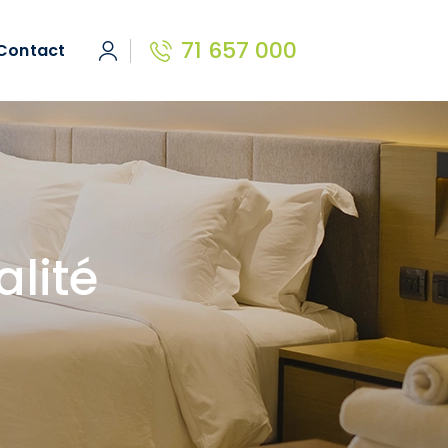
71 657 000
Contact
alité