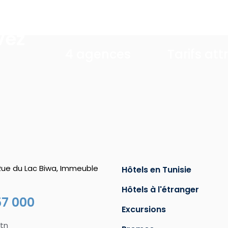
vez
4 agences
Tarifs att
 Rue du Lac Biwa, Immeuble
Hôtels en Tunisie
Hôtels à l'étranger
57 000
Excursions
tn