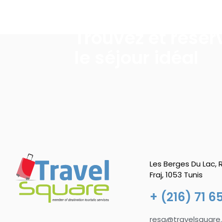
Pourquoi nous-choisir
Trouvez et réser
le séjour idéal
Les Berges Du Lac,
Fraj, 1053 Tunis
+ (216) 71 6
resa@travelsquare.