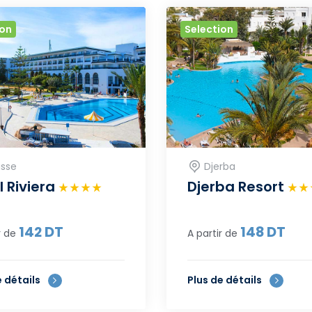
ion
Selection
sse
Djerba
l Riviera
Djerba Resort
142
DT
148
DT
r de
A partir de
e détails
Plus de détails