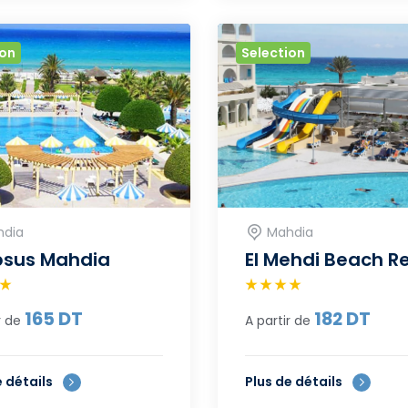
ion
Selection
dia
Mahdia
psus Mahdia
El Mehdi Beach R
165
DT
182
DT
r de
A partir de
e détails
Plus de détails