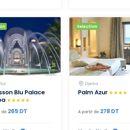
ion
Selection
rba
Djerba
sson Blu Palace
Palm Azur
ba
265
DT
278
DT
r de
A partir de