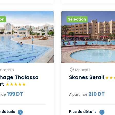
ion
Selection
mmarth
Monastir
hage Thalasso
Skanes Serail
rt
199
DT
210
DT
r de
A partir de
e détails
Plus de détails