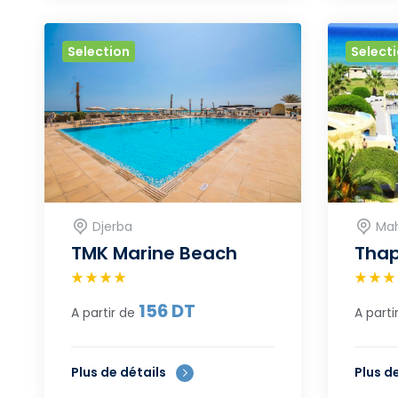
Selection
Select
Djerba
Mah
TMK Marine Beach
Tha
156
DT
A partir de
A parti
Plus de détails
Plus d