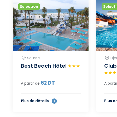
Selection
Select
Sousse
Dje
Best Beach Hôtel
Club
62
DT
A partir de
A parti
Plus de détails
Plus d